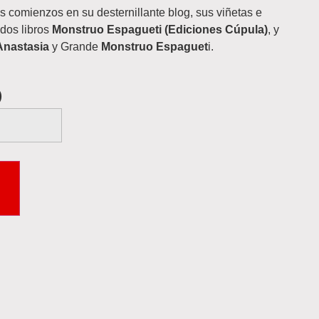
 comienzos en su desternillante blog, sus viñetas e
 dos libros
Monstruo Espagueti (Ediciones Cúpula)
, y
Anastasia
y Grande
Monstruo Espaguet
i.
)