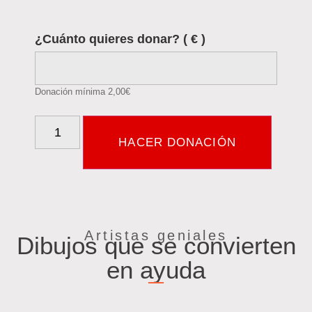
¿Cuánto quieres donar?
( € )
Donación mínima
2,00
€
HACER DONACIÓN
Artistas geniales
Dibujos que se convierten
en ayuda