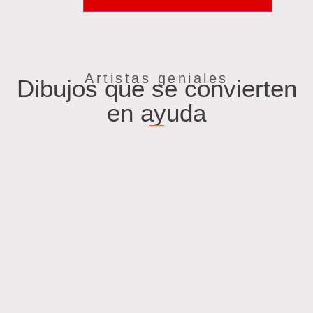
Artistas geniales
Dibujos que se convierten
en ayuda