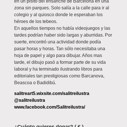
en un pisito del ensanche de Barcelona en una
zona sin parques. Solo salía a la calle para ir al
colegio y al quiosco donde le esperaban los
héroes de los tebeos.
En aquellos tiempos no había videojuegos y las
tardes podrían haber sido largas y aburridas. Por
suerte, encontró una actividad donde podía
pasar horas y horas. Tan sólo necesitaba una
hoja de papel y algo para dibujar. Años mas
tarde, el dibujo pasó a formar parte de su vida
laboral y ha terminado ilustrando libros para
editoriales tan prestigiosas como Barcanova,
Beascoa o Badidibú.
s
alitreart5.wixsite.com/salitreilustra
@salitreilustra
www.facebook.com/Salitreilustra/
¿Cuánto quieres donar?
( € )