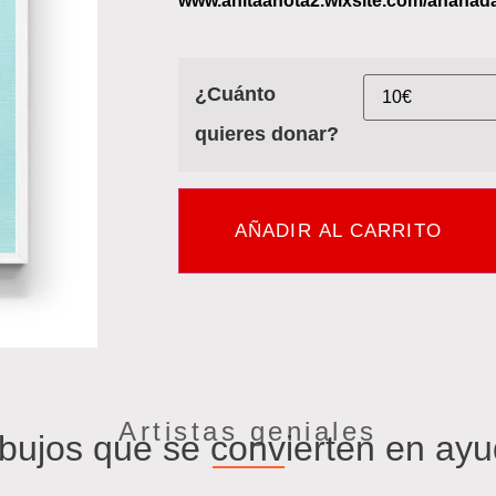
www.anitaanota2.wixsite.com/ananada
¿Cuánto
quieres donar?
AÑADIR AL CARRITO
Artistas geniales
bujos que se convierten en ay