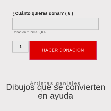
¿Cuánto quieres donar?
( € )
Donación mínima
2,00
€
HACER DONACIÓN
Artistas geniales
Dibujos que se convierten
en ayuda