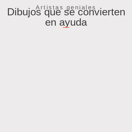
Artistas geniales
Dibujos que se convierten
en ayuda